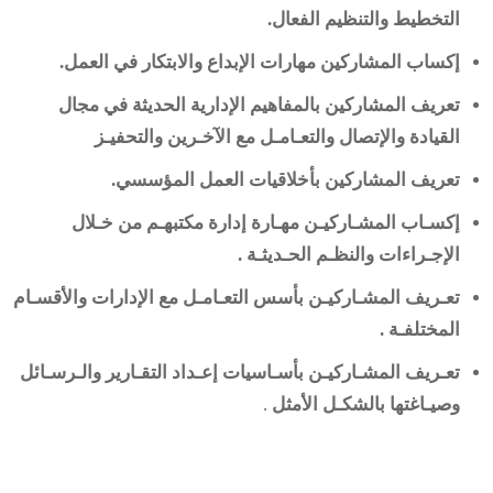
التخطيط والتنظيم الفعال.
إكساب المشاركين مهارات الإبداع والابتكار في العمل.
تعريف المشاركين بالمفاهيم الإدارية الحديثة في مجال
القيادة والإتصال والتعـامـل مع الآخـرين والتحفيـز
تعريف المشاركين بأخلاقيات العمل المؤسسي.
إكسـاب المشـاركيـن مهـارة إدارة مكتبهـم من خـلال
الإجـراءات والنظـم الحـديثـة .
تعـريف المشـاركيـن بأسس التعـامـل مع الإدارات والأقسـام
المختلفـة .
تعـريف المشـاركيـن بأسـاسيات إعـداد التقـارير والـرسـائل
وصيـاغتها بالشكـل الأمثل
.