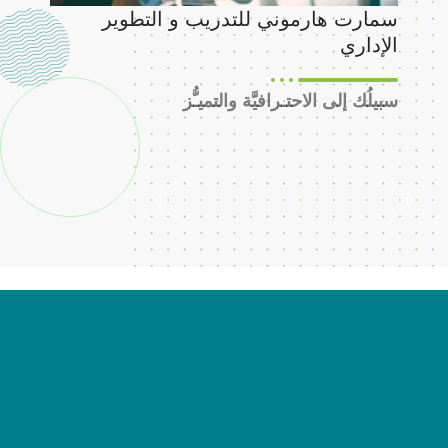
سمارت هارموني للتدريب و التطوير
ترج
الإداري
عال
سبيلُك إلى الاحتـرافيَّة والتميـُّز
من 
وور