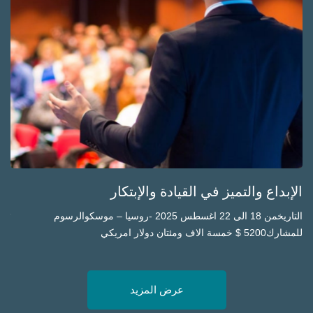
الإبداع والتميز في القيادة والإبتكار
BA
التاريخمن 18 الى 22 اغسطس 2025 -روسيا – موسكوالرسوم
للمشارك5200 $ خمسة الاف ومئتان دولار امريكي
للمشارك5200 $ خمسة الاف 
عرض المزيد